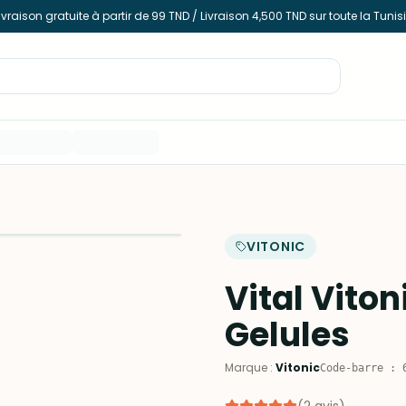
ivraison gratuite à partir de 99 TND / Livraison 4,500 TND sur toute la Tunis
VITONIC
Vital Vito
Gelules
Marque
:
Vitonic
Code-barre
: