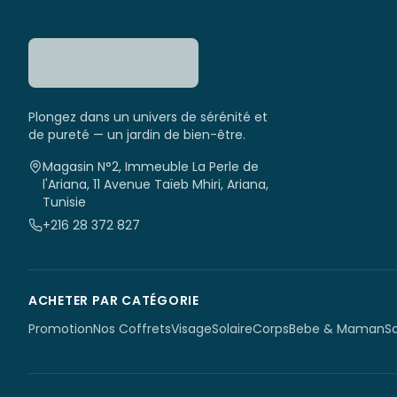
Plongez dans un univers de sérénité et
de pureté — un jardin de bien-être.
Magasin N°2, Immeuble La Perle de
l'Ariana, 11 Avenue Taïeb Mhiri, Ariana,
Tunisie
+216 28 372 827
ACHETER PAR CATÉGORIE
Promotion
Nos Coffrets
Visage
Solaire
Corps
Bebe & Maman
S