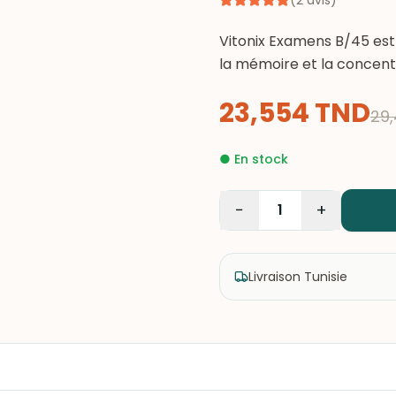
(
2
avis
)
Vitonix Examens B/45 es
la mémoire et la concentr
23,554
TND
29
●
En stock
−
+
1
Livraison Tunisie