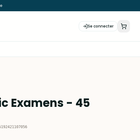
ie
Se connecter
nic Examens - 45
6192421107056