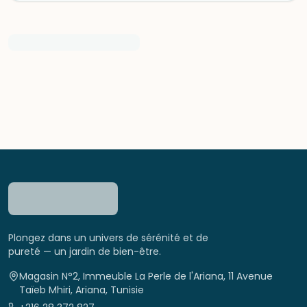
Plongez dans un univers de sérénité et de
pureté — un jardin de bien-être.
Magasin N°2, Immeuble La Perle de l'Ariana, 11 Avenue
Taïeb Mhiri, Ariana, Tunisie