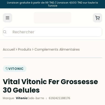
Livraison gratuite à partir de 99 TND / Livraison 4,500 TND sur toute la
Tunisie
Accueil
Produits
Complements Alimentaires
VITONIC
Vital Vitonic Fer Grossesse
30 Gelules
Marque
:
Vitonic
Code-barre
:
6192421108176