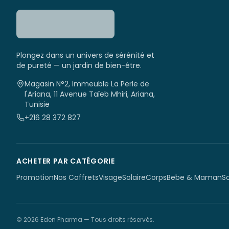
Plongez dans un univers de sérénité et
de pureté — un jardin de bien-être.
Magasin N°2, Immeuble La Perle de
l'Ariana, 11 Avenue Taïeb Mhiri, Ariana,
Tunisie
+216 28 372 827
ACHETER PAR CATÉGORIE
Promotion
Nos Coffrets
Visage
Solaire
Corps
Bebe & Maman
S
©
2026
Eden Pharma
— Tous droits réservés.