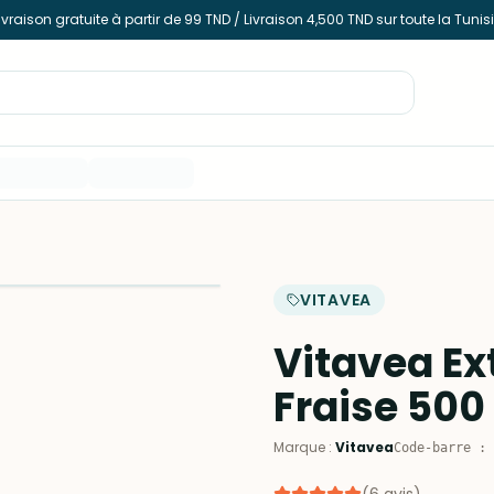
ivraison gratuite à partir de 99 TND / Livraison 4,500 TND sur toute la Tunis
VITAVEA
Vitavea Ex
Fraise 500
Marque
:
Vitavea
Code-barre
: