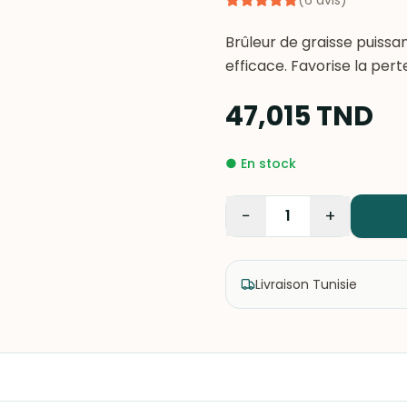
(
6
avis
)
Brûleur de graisse puissa
efficace. Favorise la pert
47,015
TND
●
En stock
−
+
1
Livraison Tunisie