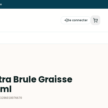
ie
Se connecter
tra Brule Graisse
 ml
3286010076670