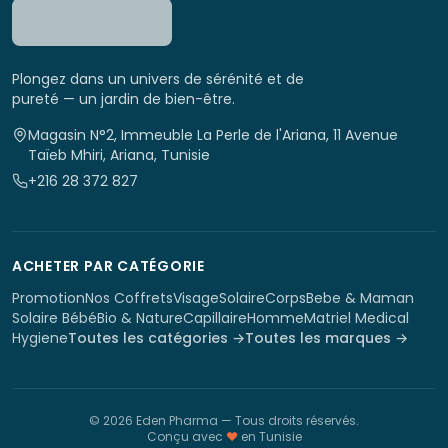
Plongez dans un univers de sérénité et de
pureté — un jardin de bien-être.
Magasin N°2, Immeuble La Perle de l'Ariana, 11 Avenue
Taïeb Mhiri, Ariana, Tunisie
+216 28 372 827
ACHETER PAR CATÉGORIE
Promotion
Nos Coffrets
Visage
Solaire
Corps
Bebe & Maman
Solaire Bébé
Bio & Nature
Capillaire
Homme
Matriel Medical
Hygiene
Toutes les catégories →
Toutes les marques →
©
2026
Eden Pharma
— Tous droits réservés.
Conçu avec
♥
en Tunisie