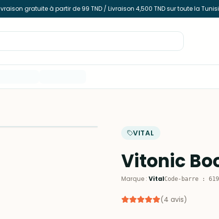
ivraison gratuite à partir de 99 TND / Livraison 4,500 TND sur toute la Tunis
VITAL
Vitonic Boo
Marque
:
Vital
Code-barre
:
619
(
4
avis
)