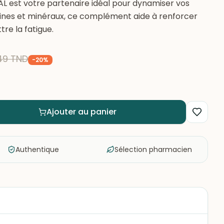
 est votre partenaire idéal pour dynamiser vos
amines et minéraux, ce complément aide à renforcer
tre la fatigue.
49
TND
-
20
%
Ajouter au panier
Authentique
Sélection pharmacien