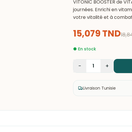
VITONIC BOOSTER de VITAL
journées. Enrichi en vit
votre vitalité et à combat
15,079
TND
18,8
●
En stock
−
+
1
Livraison Tunisie