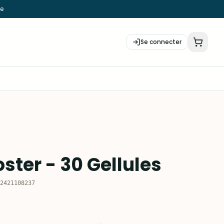
ie
Se connecter
ster - 30 Gellules
2421108237