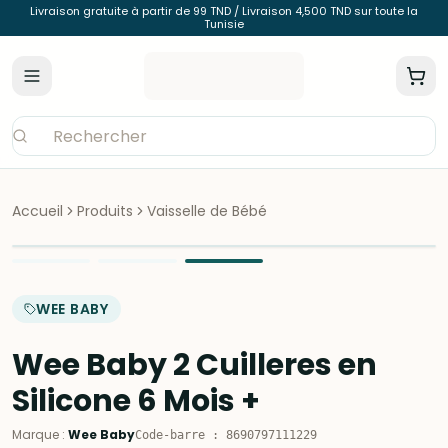
Livraison gratuite à partir de 99 TND / Livraison 4,500 TND sur toute la
Tunisie
Accueil
Produits
Vaisselle de Bébé
WEE BABY
Wee Baby 2 Cuilleres en
Silicone 6 Mois +
Marque
:
Wee Baby
Code-barre
:
8690797111229