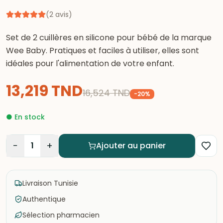
(
2
avis
)
Set de 2 cuillères en silicone pour bébé de la marque
Wee Baby. Pratiques et faciles à utiliser, elles sont
idéales pour l'alimentation de votre enfant.
13,219
TND
16,524
TND
-
20
%
●
En stock
−
+
1
Ajouter au panier
Livraison Tunisie
Authentique
Sélection pharmacien