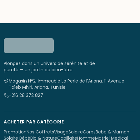
Plongez dans un univers de sérénité et de
pureté — un jardin de bien-être.
Magasin N°2, Immeuble La Perle de l'Ariana, 11 Avenue
Taïeb Mhiri, Ariana, Tunisie
+216 28 372 827
ACHETER PAR CATÉGORIE
Promotion
Nos Coffrets
Visage
Solaire
Corps
Bebe & Maman
Solaire Bébé
Bio & Nature
Capillaire
Homme
Matriel Medical