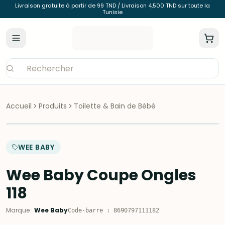
Livraison gratuite à partir de 99 TND / Livraison 4,500 TND sur toute la
Tunisie
Accueil
Produits
Toilette & Bain de Bébé
WEE BABY
Wee Baby Coupe Ongles
118
Marque
:
Wee Baby
Code-barre
:
8690797111182