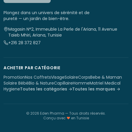
Plongez dans un univers de sérénité et de
pureté — un jardin de bien-être.
Magasin N°2, Immeuble La Perle de l'Ariana, 11 Avenue
Taïeb Mhiri, Ariana, Tunisie
+216 28 372 827
ACHETER PAR CATÉGORIE
Promotion
Nos Coffrets
Visage
Solaire
Corps
Bebe & Maman
Solaire Bébé
Bio & Nature
Capillaire
Homme
Matriel Medical
Hygiene
Toutes les catégories →
Toutes les marques →
©
2026
Eden Pharma
— Tous droits réservés.
Conçu avec
♥
en Tunisie