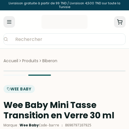
Livraison gratuite à partir de 99 TND / Livraison 4,500 TND sur toute la
Tunisie
Accueil
Produits
Biberon
WEE BABY
Wee Baby Mini Tasse
Transition en Verre 30 ml
Marque
:
Wee Baby
Code-barre
:
8690797107925