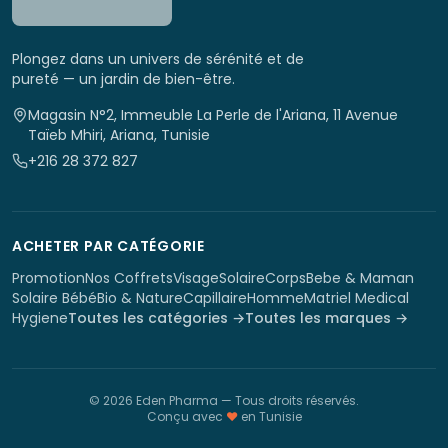
Plongez dans un univers de sérénité et de
pureté — un jardin de bien-être.
Magasin N°2, Immeuble La Perle de l'Ariana, 11 Avenue
Taïeb Mhiri, Ariana, Tunisie
+216 28 372 827
ACHETER PAR CATÉGORIE
Promotion
Nos Coffrets
Visage
Solaire
Corps
Bebe & Maman
Solaire Bébé
Bio & Nature
Capillaire
Homme
Matriel Medical
Hygiene
Toutes les catégories →
Toutes les marques →
©
2026
Eden Pharma
— Tous droits réservés.
Conçu avec
♥
en Tunisie