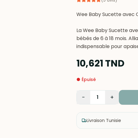
(
5
avis
)
Wee Baby Sucette avec 
La Wee Baby Sucette ave
bébés de 6 à 18 mois. Alli
indispensable pour apaise
10,621
TND
●
Épuisé
−
+
1
Livraison Tunisie