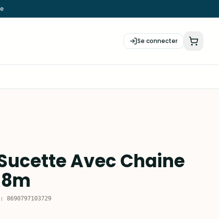
ie
Se connecter
Sucette Avec Chaine
18m
:
8690797103729