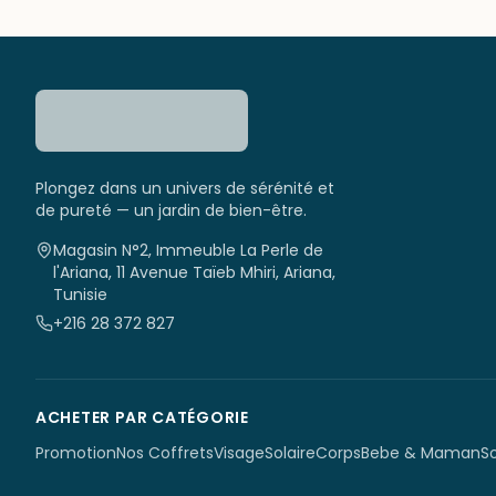
Plongez dans un univers de sérénité et
de pureté — un jardin de bien-être.
Magasin N°2, Immeuble La Perle de
l'Ariana, 11 Avenue Taïeb Mhiri, Ariana,
Tunisie
+216 28 372 827
ACHETER PAR CATÉGORIE
Promotion
Nos Coffrets
Visage
Solaire
Corps
Bebe & Maman
S