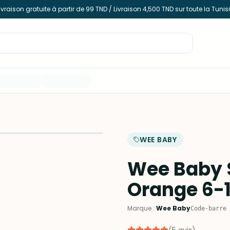
ivraison gratuite à partir de 99 TND / Livraison 4,500 TND sur toute la Tunis
WEE BABY
Wee Baby 
Orange 6-
Marque
:
Wee Baby
Code-barre