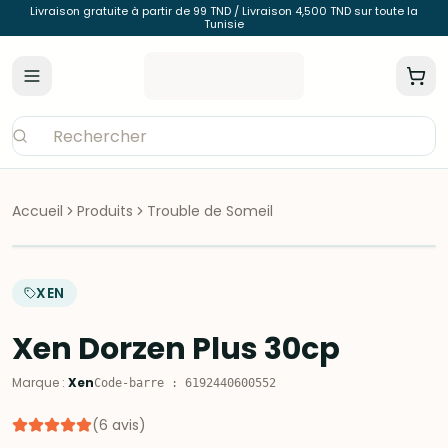
Livraison gratuite à partir de 99 TND / Livraison 4,500 TND sur toute la
Tunisie
Accueil
Produits
Trouble de Someil
XEN
Xen Dorzen Plus 30cp
Marque
:
Xen
Code-barre
:
6192440600552
(
6
avis
)