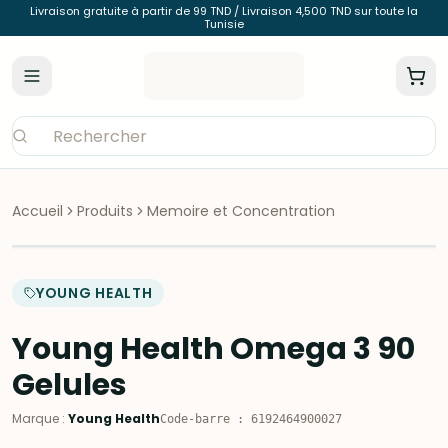
Livraison gratuite à partir de 99 TND / Livraison 4,500 TND sur toute la
Tunisie
Accueil
Produits
Memoire et Concentration
YOUNG HEALTH
Young Health Omega 3 90
Gelules
Marque
:
Young Health
Code-barre
:
6192464900027