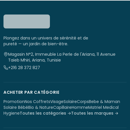
Plongez dans un univers de sérénité et de
pureté — un jardin de bien-être.
Magasin N°2, Immeuble La Perle de l'Ariana, 11 Avenue
Taïeb Mhiri, Ariana, Tunisie
+216 28 372 827
ACHETER PAR CATÉGORIE
Promotion
Nos Coffrets
Visage
Solaire
Corps
Bebe & Maman
Solaire Bébé
Bio & Nature
Capillaire
Homme
Matriel Medical
Hygiene
Toutes les catégories →
Toutes les marques →