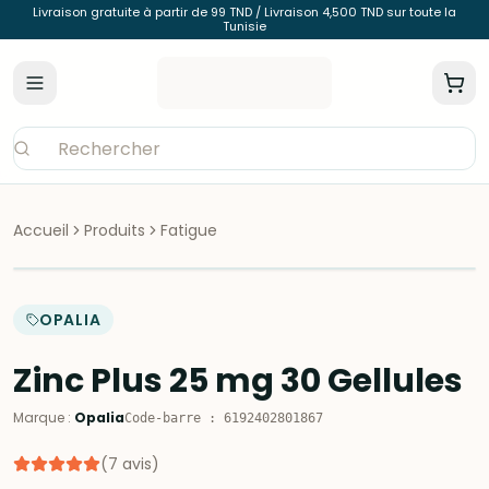
Livraison gratuite à partir de 99 TND / Livraison 4,500 TND sur toute la
Tunisie
Accueil
Produits
Fatigue
OPALIA
Zinc Plus 25 mg 30 Gellules
Marque
:
Opalia
Code-barre
:
6192402801867
(
7
avis
)