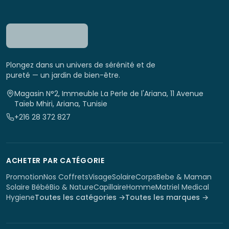
Plongez dans un univers de sérénité et de
pureté — un jardin de bien-être.
Magasin N°2, Immeuble La Perle de l'Ariana, 11 Avenue
Taïeb Mhiri, Ariana, Tunisie
+216 28 372 827
ACHETER PAR CATÉGORIE
Promotion
Nos Coffrets
Visage
Solaire
Corps
Bebe & Maman
Solaire Bébé
Bio & Nature
Capillaire
Homme
Matriel Medical
Hygiene
Toutes les catégories →
Toutes les marques →