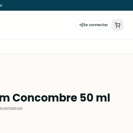
ie
Se connecter
um Concombre 50 ml
92465800340