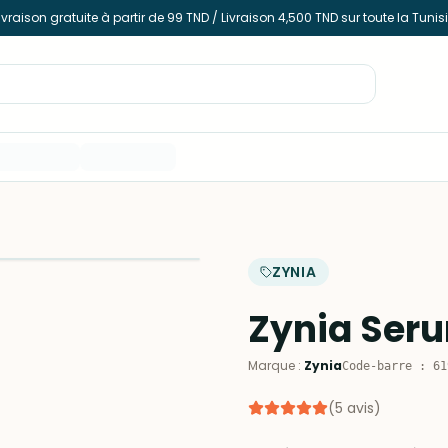
ivraison gratuite à partir de 99 TND / Livraison 4,500 TND sur toute la Tunis
ZYNIA
Zynia Ser
Marque
:
Zynia
Code-barre
:
61
(
5
avis
)