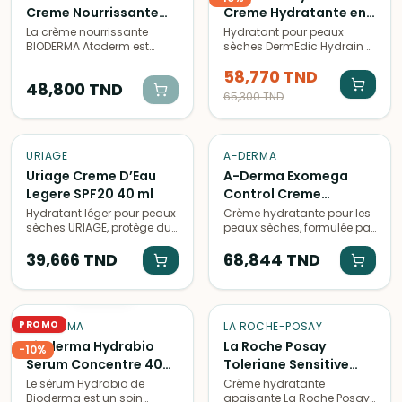
Creme Nourrissante
Creme Hydratante en
200 ml
Profondeur SPF 15 50 g
La crème nourrissante
Hydratant pour peaux
BIODERMA Atoderm est
sèches DermEdic Hydrain 3,
spécialement formulée
formulé avec un SPF15 pour
58,770
TND
pour hydrater en
protéger la peau tout en la
48,800
TND
profondeur les peaux
maintenant hydratée et
65,300
TND
sèches, tout en apaisant
apaisée.
les sensations d'inconfort.
Son format de 200ml
convient pour un usage
URIAGE
A-DERMA
quotidien.
Uriage Creme D’Eau
A-Derma Exomega
Legere SPF20 40 ml
Control Creme
Emolliente 200 ml
Hydratant léger pour peaux
Crème hydratante pour les
sèches URIAGE, protège du
peaux sèches, formulée par
soleil avec SPF20. Formule à
Aderma Exomega Control.
base d'eau thermale,
39,666
TND
Sa texture légère et non
68,844
TND
nourrit et apaise la peau en
grasse nourrit en
ÉPUISÉ
profondeur.
profondeur et apaise les
sensations de tiraillement.
PROMO
BIODERMA
LA ROCHE-POSAY
Bioderma Hydrabio
La Roche Posay
-
10
%
Serum Concentre 40
Toleriane Sensitive
ml
Riche 40 ml
Le sérum Hydrabio de
Crème hydratante
Bioderma est un soin
apaisante La Roche Posay