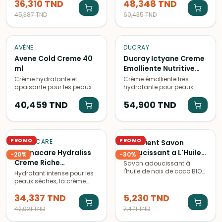
36,310
TND
48,348
TND
apaise les peaux sèches et
apporter de l'énergie à la
sensibles. Adoucit et
peau.
45,387
TND
60,435
TND
restaure la barrière
cutanée.
AVÈNE
DUCRAY
Avene Cold Creme 40
Ducray Ictyane Creme
ml
Emolliente Nutritive
Visage et Corps 200
Crème hydratante et
Crème émolliente très
apaisante pour les peaux
hydratante pour peaux
ml
sèches, à base de Cold
sèches, formulée par les
Cream. Nourrit en
40,459
TND
laboratoires Ducray. Apaise
54,900
TND
profondeur et protège la
et nourrit en profondeur
peau du dessèchement.
pour une peau douce et
confortable.
PROMO
PROMO
DERMACARE
Bio Orient Savon
Dermacare Hydraliss
Adoucissant a L'Huile
-
20
%
-
30
%
Creme Riche
de Noix de Coco
Savon adoucissant à
l'huile de noix de coco BIO
Hydratante Peaux
Hydratant intense pour les
ORIENT, idéal pour une peau
peaux sèches, la crème
Seches a Tres Seches
douce et hydratée. Parfait
riche HYDRALISS DermaCare
50 ml
pour les peaux sensibles.
34,337
TND
5,230
TND
nourrit en profondeur et
apaise les sensations de
42,921
TND
7,471
TND
tiraillement. Format de 50
ml.