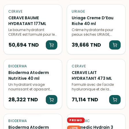
CERAVE
URIAGE
CERAVE BAUME
Uriage Creme D’Eau
HYDRATANT 177ML
Riche 40 ml
Le baume hydratant
Crème hydratante pour
CERAVE est formulé pour les
peaux sèches URIAGE,
peaux sèches, enrichi en
enrichie en eau thermale et
céramides et acide
50,694
TND
en acide hyaluronique pour
39,666
TND
hyaluronique pour une
une hydratation intense et
hydratation intense et
durable.
durable.
BIODERMA
CERAVE
Bioderma Atoderm
CERAVE LAIT
Nutritive 40 ml
HYDRATANT 473 ML
Un hydratant visage
Formulé avec de l'acide
nourrissant et apaisant
hyaluronique et de la
pour les peaux sèches,
céramide, le lait hydratant
enrichi en agents
28,322
TND
CERAVE est idéal pour les
71,114
TND
hydratants et en vitamines.
peaux sèches. Sa texture
ÉPUISÉ
Idéal pour restaurer le
légère pénètre rapidement
confort et l'éclat de la peau.
et apaise la peau.
PROMO
BIODERMA
DERMEDIC
Bioderma Atoderm
Dermedic Hydrain 3
-
10
%