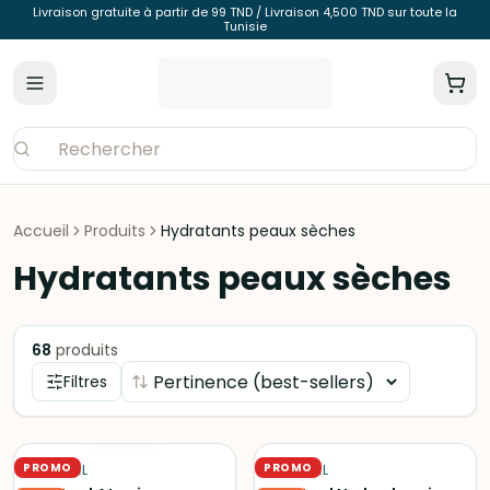
Livraison gratuite à partir de 99 TND / Livraison 4,500 TND sur toute la
Tunisie
Accueil
Produits
Hydratants peaux sèches
Hydratants peaux sèches
68
produits
Filtres
ÉPUISÉ
PROMO
PROMO
PHYTÉAL
PHYTÉAL