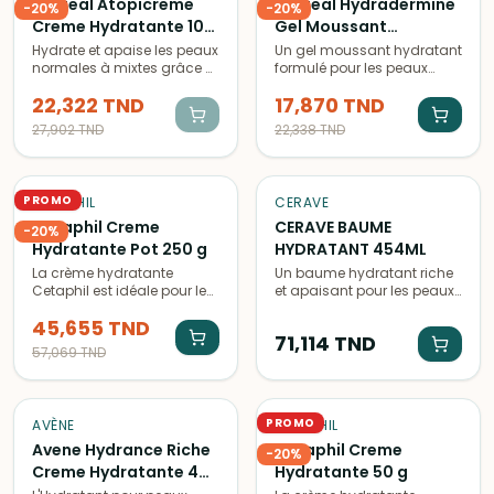
Phyteal Atopicreme
Phyteal Hydradermine
-
20
%
-
20
%
Creme Hydratante 100
Gel Moussant
ml
Hydratant 250 ml
Hydrate et apaise les peaux
Un gel moussant hydratant
normales à mixtes grâce à
formulé pour les peaux
sa formule douce et
sèches, à base
22,322
TND
17,870
TND
nourrissante, adaptée aux
d'ingrédients naturels pour
peaux atopiques.
apporter confort et douceur
27,902
TND
22,338
TND
Disponible en format de
à la peau.
100ml.
PROMO
CETAPHIL
CERAVE
Cetaphil Creme
CERAVE BAUME
-
20
%
Hydratante Pot 250 g
HYDRATANT 454ML
La crème hydratante
Un baume hydratant riche
Cetaphil est idéale pour les
et apaisant pour les peaux
peaux sèches. Sa formule
sèches, formulé par
45,655
TND
hydratante et apaisante
CERAVE. Pot de 454gr idéal
71,114
TND
prévient la sécheresse
pour une hydratation en
57,069
TND
cutanée et laisse la peau
profondeur.
douce et souple.
PROMO
AVÈNE
CETAPHIL
Avene Hydrance Riche
Cetaphil Creme
-
20
%
Creme Hydratante 40
Hydratante 50 g