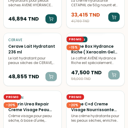
ml
L'Hydratant pour peaux
La crème hydratante
sèches AVENE HYDRANCE
CETAPHIL de 50g nourrit et
RICHE 40ML est un soin
répare en profondeur les
33,415
TND
intensément hydratant qui
peaux sèches. Formule non
46,894
TND
nourrit et apaise les peaux
grasse et adaptée aux
41,769
TND
les plus sèches pour une
peaux sensibles.
ÉPUISÉ
ÉPUISÉ
peau douce et confortable.
Nouveau
PROMO
CERAVE
AVÈNE
Cerave Lait Hydratant
Avene Box Hydrance
-
15
%
236 ml
Riche ( Xeracalm Gel
Nettoyant + Serum
Le lait hydratant pour
Le coffret AVÈNE Hydrance
peaux sèches de CERAVE,
Riche est spécialement
Boost) Offerts
en format 236ml, apaise et
formulé pour hydrater
47,500
TND
nourrit la peau en
intensément les peaux
48,855
TND
profondeur pour une
sèches à très sèches tout
56,000
TND
hydratation longue durée.
en leur apportant confort,
nutrition et douceur au
quotidien.
PROMO
PROMO
EUCERIN
LIRENE
Eucerin Urea Repair
Lirene C+d Creme
-
20
%
-
20
%
Creme Visage Peau
Visage Nourrissante
Seche 50 ml
Hydratante Intensive
Crème visage pour peau
Une crème hydratante pour
sèche, à base d'urée,
les peaux sèches, enrichie
50 ml
hydrate en profondeur et
en vitamines C et D pour