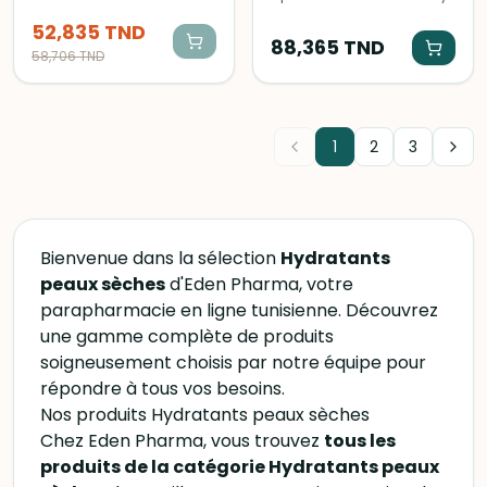
hydratant intensif pour les
Toleriane Sensitive Riche
52,835
TND
peaux sèches. Sa texture
40ml, idéale pour les peaux
88,365
TND
légère pénètre rapidement
sensibles, réduit les
58,706
TND
et apaise la peau en
rougeurs et apaise les
profondeur.
irritations.
1
2
3
Bienvenue dans la sélection
Hydratants
peaux sèches
d'Eden Pharma, votre
parapharmacie en ligne tunisienne. Découvrez
une gamme complète de produits
soigneusement choisis par notre équipe pour
répondre à tous vos besoins.
Nos produits Hydratants peaux sèches
Chez Eden Pharma, vous trouvez
tous les
produits de la catégorie Hydratants peaux