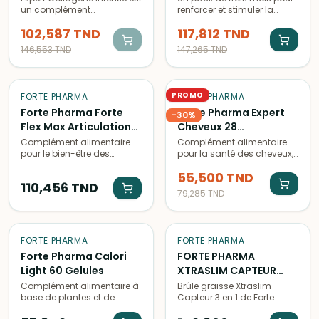
un complément
renforcer et stimuler la
alimentaire en stick
croissance des cheveux,
102,587
TND
117,812
TND
contenant une haute
avec une formule experte
concentration de
de Forte Pharma.
146,553
TND
147,265
TND
collagène pour une peau
plus ferme et des
articulations plus souples.
PROMO
FORTE PHARMA
FORTE PHARMA
Forte Pharma Forte
Forte Pharma Expert
-
30
%
Flex Max Articulations
Cheveux 28
120 Comprimes
Comprimes
Complément alimentaire
Complément alimentaire
pour le bien-être des
pour la santé des cheveux,
articulations, à base de
favorisant la croissance et
55,500
TND
collagène et de plantes,
la vitalité. 28 comprimés
110,456
TND
favorisant la mobilité et la
pour une cure de 4
79,285
TND
souplesse des
semaines.
articulations.
FORTE PHARMA
FORTE PHARMA
Forte Pharma Calori
FORTE PHARMA
Light 60 Gelules
XTRASLIM CAPTEUR
3EN1 60GELULES
Complément alimentaire à
Brûle graisse Xtraslim
base de plantes et de
Capteur 3 en 1 de Forte
minéraux, favorisant la
Pharma, un complément