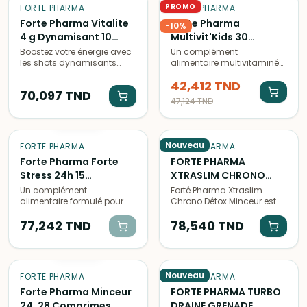
PROMO
FORTE PHARMA
FORTE PHARMA
Forte Pharma Vitalite
Forte Pharma
-
10
%
4 g Dynamisant 10
Multivit'Kids 30
Shots
Comprimes
Boostez votre énergie avec
Un complément
les shots dynamisants
alimentaire multivitaminé
Forté Pharma Vitalité 4G.
spécialement conçu pour
42,412
TND
Formulés avec des
les enfants, favorisant leur
70,097
TND
vitamines et minéraux
croissance et renforçant
47,124
TND
essentiels pour un coup de
leur système immunitaire.
ÉPUISÉ
fouet instantané.
Nouveau
FORTE PHARMA
FORTE PHARMA
Forte Pharma Forte
FORTE PHARMA
Stress 24h 15
XTRASLIM CHRONO
Comprimes
DETOX 500ML
Un complément
Forté Pharma Xtraslim
alimentaire formulé pour
Chrono Détox Minceur est
réduire le stress et l'anxiété
un complément
et favoriser la relaxation,
77,242
TND
alimentaire sous forme de
78,540
TND
avec une action prolongée
solution buvable conçu
ÉPUISÉ
de 24 heures.
pour préparer l'organisme
avant un programme
minceur. Sa formule
Nouveau
FORTE PHARMA
FORTE PHARMA
concentrée associe 8 actifs
d'origine végétale, des
Forte Pharma Minceur
FORTE PHARMA TURBO
oligo-éléments et des
24, 28 Comprimes
DRAINE GRENADE