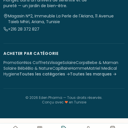
Plongez dans un univers de sérénité et de
pureté — un jardin de bien-être.
Magasin N°2, Immeuble La Perle de l'Ariana, 11 Avenue
Taïeb Mhiri, Ariana, Tunisie
+216 28 372 827
ACHETER PAR CATÉGORIE
Promotion
Nos Coffrets
Visage
Solaire
Corps
Bebe & Maman
Solaire Bébé
Bio & Nature
Capillaire
Homme
Matriel Medical
Hygiene
Toutes les catégories →
Toutes les marques →
©
2026
Eden Pharma
— Tous droits réservés.
Conçu avec
♥
en Tunisie