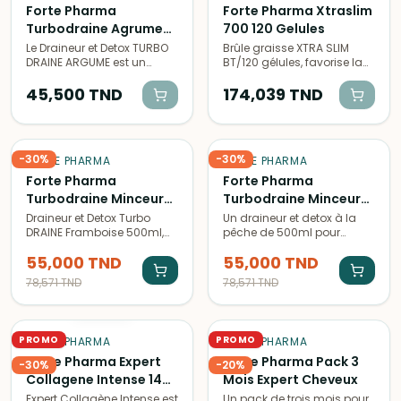
Forte Pharma
Forte Pharma Xtraslim
Turbodraine Agrumes
700 120 Gelules
500 ml -40%
Le Draineur et Detox TURBO
Brûle graisse XTRA SLIM
DRAINE ARGUME est un
BT/120 gélules, favorise la
complément alimentaire en
perte de poids grâce à sa
format liquide de 500 ml,
45,500
TND
formule naturelle à base de
174,039
TND
spécialement conçu pour
plantes. Aide à brûler les
favoriser l'élimination des
graisses et à stimuler le
toxines et stimuler le
métabolisme.
drainage naturel.
-
30
%
-
30
%
FORTE PHARMA
FORTE PHARMA
Forte Pharma
Forte Pharma
Turbodraine Minceur
Turbodraine Minceur
Framboise 500 ml
Peche 500 ml -40%
Draineur et Detox Turbo
Un draineur et detox à la
DRAINE Framboise 500ml,
pêche de 500ml pour
-40%
un produit détoxifiant et
éliminer les toxines,
55,000
TND
55,000
TND
drainant à la délicieuse
favoriser la digestion et
saveur de framboise pour
réduire la rétention d'eau.
78,571
TND
78,571
TND
purifier et éliminer les
Parfait pour une cure détox.
ÉPUISÉ
toxines de l'organisme.
PROMO
PROMO
FORTE PHARMA
FORTE PHARMA
Forte Pharma Expert
Forte Pharma Pack 3
-
30
%
-
20
%
Collagene Intense 14
Mois Expert Cheveux
Sticks
Expert Collagène Intense est
Un pack de trois mois pour