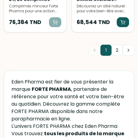
extraits de plantes
HIBISCUS 500ML
Comprimés minceur Forte
Découvrez un allié naturel
reconnus pour offrir une
Pharma pour une action
pour votre bien-être avec
triple action : détox,
24h/24 sur la perte de
ce draineur à base de
drainage et
poids. Formule naturelle à
76,384
TND
grenade et d'hibiscus. Sa
68,544
TND
accompagnement de la
base de plantes pour brûler
formule innovante
perte de poids.
les graisses et contrôler
contribue à la
l'appétit.
détoxification et favorise
l'élimination des déchets
en douceur, pour un corps
1
2
léger et revitalisé.
Eden Pharma est fier de vous présenter la
marque
FORTE PHARMA
, partenaire de
référence pour votre santé et votre bien-être
au quotidien. Découvrez la gamme complète
FORTE PHARMA disponible dans notre
parapharmacie en ligne.
L'univers FORTE PHARMA chez Eden Pharma
Vous trouvez
tous les produits de la marque