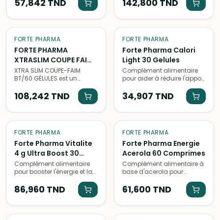
perte de poids. 60 gélules à
57,842
TND
alimentaire pour aider à
142,800
TND
prendre régulièrement pour
brûler les graisses, capter
un effet optimal.
les sucres et contrôler
l'appétit.
FORTE PHARMA
FORTE PHARMA
FORTE PHARMA
Forte Pharma Calori
XTRASLIM COUPE FAIM
Light 30 Gelules
60GELULES
XTRA SLIM COUPE-FAIM
Complément alimentaire
BT/60 GÉLULES est un
pour aider à réduire l'apport
complément alimentaire
en calories et favoriser la
efficace pour réduire
108,242
TND
perte de poids. Contient
34,907
TND
l'appétit et favoriser la
des actifs naturels pour
sensation de satiété, idéal
une action minceur
pour contrôler son poids.
efficace.
FORTE PHARMA
FORTE PHARMA
Forte Pharma Vitalite
Forte Pharma Energie
4 g Ultra Boost 30
Acerola 60 Comprimes
Comprimes
Complément alimentaire
Complément alimentaire à
pour booster l'énergie et la
base d'acerola pour
vitalité, formulé à base de
booster naturellement
vitamines, minéraux et
86,960
TND
l'énergie et renforcer le
61,600
TND
plantes comme le ginseng
système immunitaire. 60
et la caféine.
comprimés à prendre
quotidiennement.