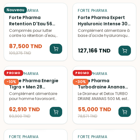
-
Nouveau
20
%
FORTE PHARMA
FORTE PHARMA
Forte Pharma
Forte Pharma Expert
Retention D'Eau 56
Hyaluronic Intense 30
Comprimes
Gelules
Comprimés pour lutter
Complément alimentaire à
contre la rétention d'eau,
base d'acide hyaluronique
favorisant l'élimination des
pour une peau hydratée et
87,500
TND
toxines et des excès d'eau
repulpée. Idéal pour lutter
127,166
TND
pour une sensation de
contre les signes de l'âge.
109,375
TND
légèreté.
PROMO
PROMO
FORTE PHARMA
FORTE PHARMA
Forte Pharma Energie
Forte Pharma
-
10
%
-
30
%
Tigra + Men 28
Turbodraine Ananas
Comprimes 32 g
500 ml
Complément alimentaire
Le Draineur et Detox TURBO
pour homme favorisant
DRAINE ANANAS 500 ML est
l'énergie et la vitalité, à base
un complément
62,910
TND
55,000
TND
de plantes et de vitamines.
alimentaire à base
Idéal pour retrouver forme
d'ananas pour aider à
69,900
TND
78,571
TND
et dynamisme au
éliminer les toxines et
ÉPUISÉ
ÉPUISÉ
quotidien.
favoriser la perte de poids.
FORTE PHARMA
FORTE PHARMA