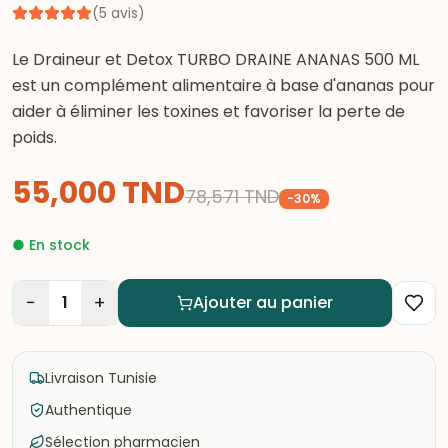
(
5
avis
)
Le Draineur et Detox TURBO DRAINE ANANAS 500 ML
est un complément alimentaire à base d'ananas pour
aider à éliminer les toxines et favoriser la perte de
poids.
55,000
TND
78,571
TND
-
30
%
●
En stock
−
+
1
Ajouter au panier
Livraison Tunisie
Authentique
Sélection pharmacien