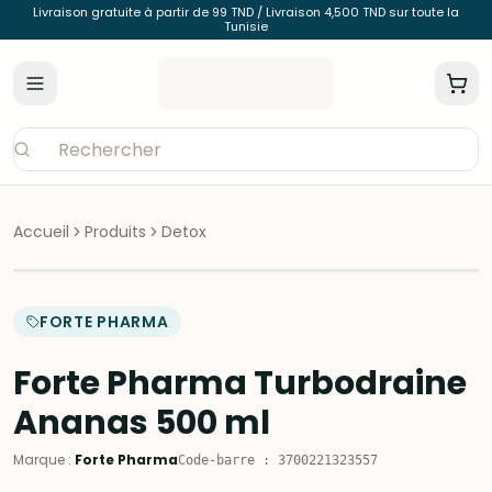
Livraison gratuite à partir de 99 TND / Livraison 4,500 TND sur toute la
Tunisie
Accueil
Produits
Detox
FORTE PHARMA
Forte Pharma Turbodraine
Ananas 500 ml
Marque
:
Forte Pharma
Code-barre
:
3700221323557