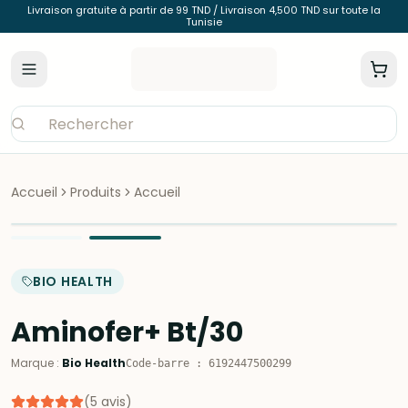
Livraison gratuite à partir de 99 TND / Livraison 4,500 TND sur toute la
Tunisie
Accueil
Produits
Accueil
BIO HEALTH
Aminofer+ Bt/30
Marque
:
Bio Health
Code-barre
:
6192447500299
(
5
avis
)