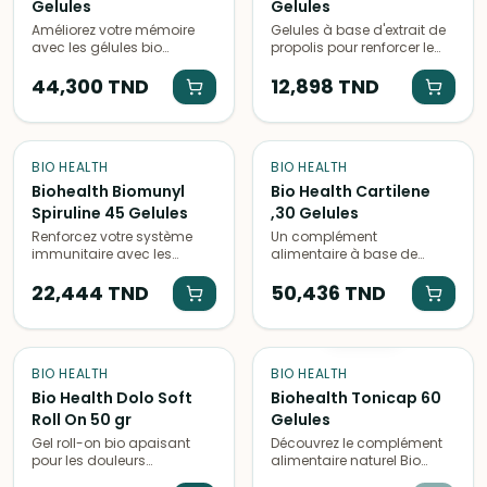
Gelules
Gelules
Améliorez votre mémoire
Gelules à base d'extrait de
avec les gélules bio
propolis pour renforcer le
Memovia de Bio Health.
système immunitaire et
Formule naturelle pour
44,300
TND
soulager les maux de
12,898
TND
booster vos capacités
gorge. Idéal pour lutter
cérébrales. Disponible en
contre les infections
flacon de 30 gélules.
hivernales.
BIO HEALTH
BIO HEALTH
Biohealth Biomunyl
Bio Health Cartilene
Spiruline 45 Gelules
,30 Gelules
Renforcez votre système
Un complément
immunitaire avec les
alimentaire à base de
gélules de spiruline Bio
cartilage marin bio, idéal
Health Biomunyl. Un
22,444
TND
pour la santé des
50,436
TND
complément alimentaire
articulations. 30 gélules
ÉPUISÉ
naturel pour une santé
pour une cure de 1 mois.
optimale.
BIO HEALTH
BIO HEALTH
Bio Health Dolo Soft
Biohealth Tonicap 60
Roll On 50 gr
Gelules
Gel roll-on bio apaisant
Découvrez le complément
pour les douleurs
alimentaire naturel Bio
musculaires et articulaires,
Health Tonicap, formulé