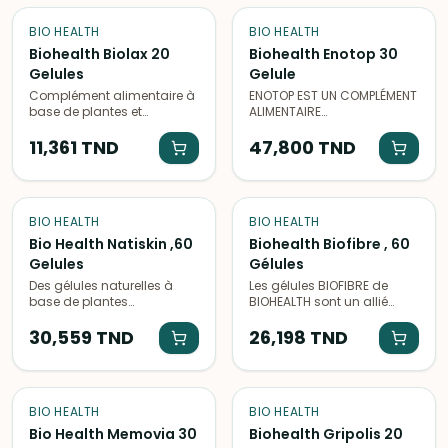
PROPRIÉTÉS ARTICULAIRES,
imperfections cutanées.
ELLE CONVIENT PARFAITEMENT
BIO HEALTH
BIO HEALTH
AUX PERSONNES SOUHAITANT
RETROUVER UNE BONNE
Biohealth Biolax 20
Biohealth Enotop 30
MOBILITÉ ARTICULAIRE D'UNE
Gelules
Gelule
MANIÈRE NATURELLE. DOLO-
Complément alimentaire à
ENOTOP EST UN COMPLÉMENT
SOFT EST CONÇU
base de plantes et
ALIMENTAIRE
IDÉALEMENT POUR SOULAGER
prébiotiques pour favoriser
SPÉCIFIQUEMENT FORMULÉ À
LES DOULEURS ARTICULAIRES
le transit intestinal et la
11,361
TND
BASE D'ENOSTIM™, UN ACTIF
47,800
TND
ET ASSURER UN BIEN-ÊTRE
digestion. Idéal pour
NATUREL QUI PERMET
OSSEUX.
réguler naturellement le
D’AUGMENTER LES
transit.
PERFORMANCES SEXUELLES
MASCULINES
BIO HEALTH
BIO HEALTH
Bio Health Natiskin ,60
Biohealth Biofibre , 60
Gelules
Gélules
Des gélules naturelles à
Les gélules BIOFIBRE de
base de plantes
BIOHEALTH sont un allié
biologiques pour améliorer
naturel pour favoriser la
la santé de la peau, les
30,559
TND
digestion et le transit
26,198
TND
cheveux et les ongles.
intestinal. Formulées avec
des ingrédients
biologiques, elles aident à
rééquilibrer la flore
BIO HEALTH
BIO HEALTH
intestinale et à améliorer le
confort digestif au
Bio Health Memovia 30
Biohealth Gripolis 20
quotidien.