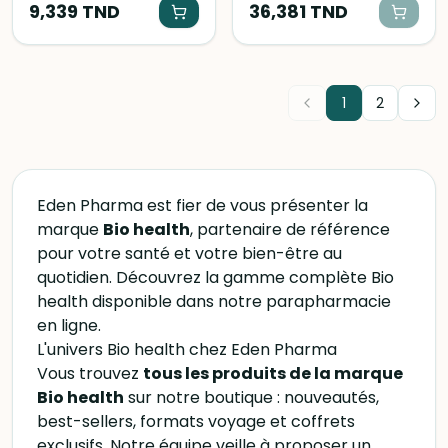
à base d'huiles essentielles
9,339
TND
avec des ingrédients
36,381
TND
naturelles, pratique et
biologiques, pour soutenir
efficace.
votre vitalité et votre bien-
être au quotidien grâce à
ses extraits de plantes
tonifiantes.
1
2
Eden Pharma est fier de vous présenter la
marque
Bio health
, partenaire de référence
pour votre santé et votre bien-être au
quotidien. Découvrez la gamme complète Bio
health disponible dans notre parapharmacie
en ligne.
L'univers Bio health chez Eden Pharma
Vous trouvez
tous les produits de la marque
Bio health
sur notre boutique : nouveautés,
best-sellers, formats voyage et coffrets
exclusifs. Notre équipe veille à proposer un