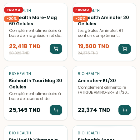
PROMO
PROMO
BIO HEALTH
BIO HEALTH
Biohealth Mare-Mag
Biohealth Aminofer 30
-
20
%
-
20
%
60 Gelules
Gellules
Complément alimentaire à
Les gélules Aminofert BT
base de magnésium et de
sont un complément
plantes pour favoriser la
alimentaire à base de
22,418
TND
19,500
TND
relaxation et l'équilibre
vitamines essentielles pour
émotionnel. Idéal pour
améliorer la santé et le
28,022
TND
24,375
TND
apaiser l'anxiété et le stress.
bien-être.
BIO HEALTH
BIO HEALTH
Biohealth Tauri Mag 30
Aminofer+ Bt/30
Gelules
Complément alimentaire
FATIGUE AMINOFER+ BT/30
Complément alimentaire à
contenant des vitamines et
base de taurine et de
des minéraux pour lutter
magnésium pour favoriser
contre la fatigue et
la performance physique et
25,149
TND
22,374
TND
maintenir un bon niveau
mentale. Boîte de 30
d'énergie.
ÉPUISÉ
gélules.
BIO HEALTH
BIO HEALTH