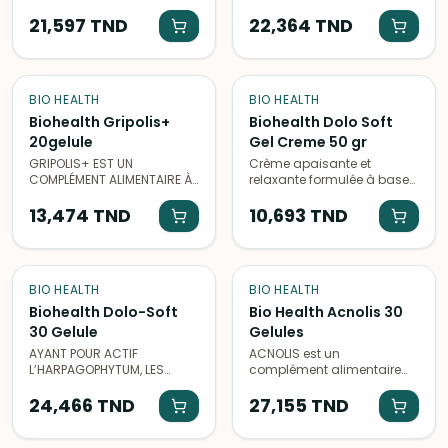
de nutriments essentiels
PRATIQUES FAVORISANT LA
pour la santé des cheveux,
21,597
TND
RELAXATION. MAGNÉSIUM
22,364
TND
de la peau et des ongles.
MARIN - VITAMINE B6 -
GRIFFONIA SIMPLICIFOLIA
BIO HEALTH
BIO HEALTH
Biohealth Gripolis+
Biohealth Dolo Soft
20gelule
Gel Creme 50 gr
GRIPOLIS+ EST UN
Crème apaisante et
COMPLÉMENT ALIMENTAIRE À
relaxante formulée à base
BASE DE : • PROPOLIS PURE. •
d'extraits naturels de
EXTRAIT SEC DE RACINE
13,474
TND
plantes pour soulager les
10,693
TND
D’ÉCHINACÉE. • VITAMINE C. •
douleurs musculaires et
BISGLYCINATE DE ZINC.
articulaires.
• VITAMINE D
BIO HEALTH
BIO HEALTH
Biohealth Dolo-Soft
Bio Health Acnolis 30
30 Gelule
Gelules
AYANT POUR ACTIF
ACNOLIS est un
L’HARPAGOPHYTUM, LES
complément alimentaire
GÉLULES DOLO-SOFT
biologique à base de
APPORTENT TOUS LES
24,466
TND
plantes, idéal pour
27,155
TND
BIENFAITS DE CETTE PLANTE.
améliorer la santé de la
CONNUE POUR SES
peau et lutter contre les