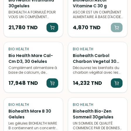
Bio Health Vitamania
Biohealth Ascor
30gelules
Vitamine C 30 g
BIOHEALTH A FORMULÉ POUR
ASCOR EST UN COMPLÉMENT
VOUS UN COMPLÉMENT
ALIMENTAIRE À BASE D'ACIDE
ALIMENTAIRE RICHE EN
ASCORBIQUE.
VITAMINES ET MINÉRAUX
21,780
TND
4,870
TND
POUR RÉPONDRE À VOS
BESOINS ÉNERGETIQUES. 13
VITAMINES - 2 MINERAUX - 4
OLIGO-ÉLÉMENTS
BIO HEALTH
BIO HEALTH
Bio Health Mare Cal-
Biohealth Carbol
Cm D3, 30 Gelules
Charbon Vegetal 30
Gelules
Complément alimentaire à
Découvrez les bienfaits du
base de calcium, de
charbon végétal avec les
vitamine D3 et de
gélules Biohealth Carbol
magnésium pour le
17,948
TND
pour favoriser la digestion
14,232
TND
maintien d'une ossature
et l'élimination des toxines.
normale, en 30 gélules.
BIO HEALTH
BIO HEALTH
Biohealth Mare B 30
Biohealth Bio-Zen
Gelules
Sommeil 30gelules
Les gélules BIOHEALTH MARE
UN SOMMEIL DE QUALITÉ
B contiennent un concentré
COMMENCE PAR DE BONNES