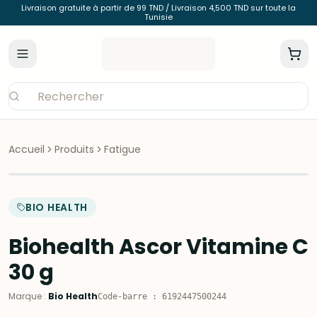
Livraison gratuite à partir de 99 TND / Livraison 4,500 TND sur toute la
Tunisie
Accueil
Produits
Fatigue
BIO HEALTH
Biohealth Ascor Vitamine C
30 g
Marque
:
Bio Health
Code-barre
:
6192447500244