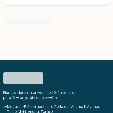
Plongez dans un univers de sérénité et de
pureté — un jardin de bien-être.
Magasin N°2, Immeuble La Perle de l'Ariana, 11 Avenue
Taïeb Mhiri, Ariana, Tunisie