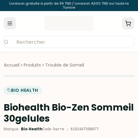
Livraison gratuite à partir de 99 TND / Livraison 4,500 TND sur toute la
Tunisie
Accueil
Produits
Trouble de Someil
BIO HEALTH
Biohealth Bio-Zen Sommeil
30gelules
Marque
:
Bio Health
Code-barre
:
6192447500077