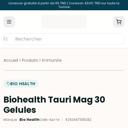
Livraison gratuite à partir de 99 TND / Livraison 4,500 TND sur toute la
Tunisie
Accueil
Produits
Immunite
BIO HEALTH
Biohealth Tauri Mag 30
Gelules
Marque
:
Bio Health
Code-barre
:
6192447500282