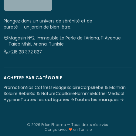
Plongez dans un univers de sérénité et de
pureté — un jardin de bien-être.
Magasin N°2, Immeuble La Perle de l'Ariana, 11 Avenue
Taïeb Mhiri, Ariana, Tunisie
+216 28 372 827
ACHETER PAR CATÉGORIE
Promotion
Nos Coffrets
Visage
Solaire
Corps
Bebe & Maman
Solaire Bébé
Bio & Nature
Capillaire
Homme
Matriel Medical
Hygiene
Toutes les catégories →
Toutes les marques →
©
2026
Eden Pharma
— Tous droits réservés.
Conçu avec
♥
en Tunisie