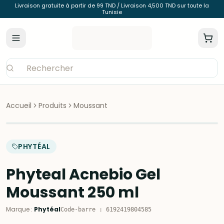
Livraison gratuite à partir de 99 TND / Livraison 4,500 TND sur toute la
Tunisie
Accueil
Produits
Moussant
PHYTÉAL
Phyteal Acnebio Gel
Moussant 250 ml
Marque
:
Phytéal
Code-barre
:
6192419804585