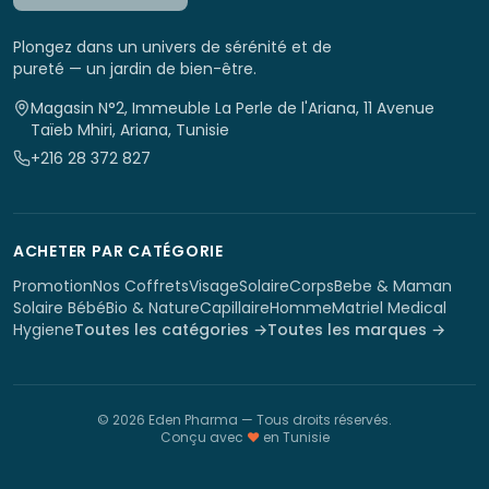
Plongez dans un univers de sérénité et de
pureté — un jardin de bien-être.
Magasin N°2, Immeuble La Perle de l'Ariana, 11 Avenue
Taïeb Mhiri, Ariana, Tunisie
+216 28 372 827
ACHETER PAR CATÉGORIE
Promotion
Nos Coffrets
Visage
Solaire
Corps
Bebe & Maman
Solaire Bébé
Bio & Nature
Capillaire
Homme
Matriel Medical
Hygiene
Toutes les catégories →
Toutes les marques →
©
2026
Eden Pharma
— Tous droits réservés.
Conçu avec
♥
en Tunisie