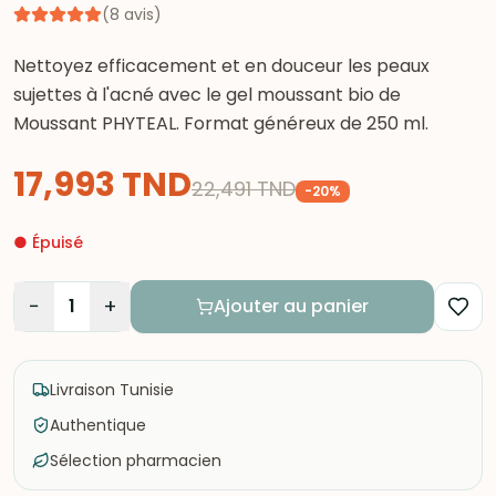
(
8
avis
)
Nettoyez efficacement et en douceur les peaux
sujettes à l'acné avec le gel moussant bio de
Moussant PHYTEAL. Format généreux de 250 ml.
17,993
TND
22,491
TND
-
20
%
●
Épuisé
−
+
1
Ajouter au panier
Livraison Tunisie
Authentique
Sélection pharmacien