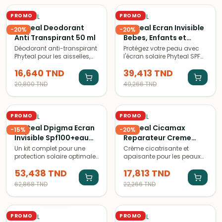
PROMO
PROMO
PHYTÉAL
PHYTÉAL
Phyteal Deodorant
Phyteal Ecran Invisible
-
20
%
-
20
%
Anti Transpirant 50 ml
Bebes, Enfants et
Adultes Spf50, 50 ml
Déodorant anti-transpirant
Protégez votre peau avec
Phyteal pour les aisselles,
l'écran solaire Phyteal SPF
efficace et doux pour la
50+ invisible. Formule
16,640
TND
39,413
TND
peau, une protection
adaptée à tous les types de
longue durée contre les
peau, non collante et
20,800
TND
49,266
TND
odeurs et l'humidité.
résistante à l'eau.
PROMO
PROMO
PHYTÉAL
PHYTÉAL
Phyteal Dpigma Ecran
Phyteal Cicamax
-
15
%
-
20
%
Invisible Spf100+eau
Reparateur Creme
Micellaire a L'Aloe Vera
Hydratante a l Huile de
Un kit complet pour une
Crème cicatrisante et
protection solaire optimale
apaisante pour les peaux
150 ml (Offerte)
Sesame 30 ml
avec un écran anti-taches
abîmées, à base de plantes
53,438
TND
17,813
TND
éclaircissant SPF100+ et
médicinales. Hydrate,
une eau micellaire à l'aloe
répare et calme les
62,868
TND
22,266
TND
vera pour une peau nette et
irritations. Texture non
ÉPUISÉ
hydratée.
grasse, absorption rapide.
PROMO
PROMO
PHYTÉAL
PHYTÉAL