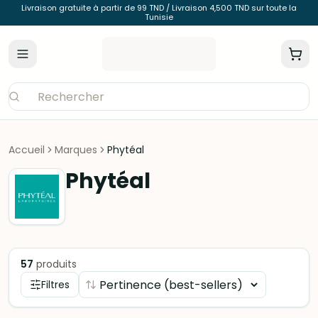
Livraison gratuite à partir de 99 TND / Livraison 4,500 TND sur toute la
Tunisie
Accueil
Marques
Phytéal
Phytéal
57
produits
Filtres