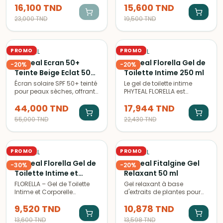
16,100
TND
15,600
TND
traitante efficace pour
Hydradermine. Protège et
purifier et équilibrer la peau
apaise les lèvres sèches et
23,000
TND
19,500
TND
acnéique.
abîmées. Parfait pour une
hydratation longue durée.
PROMO
PROMO
PHYTÉAL
PHYTÉAL
Phyteal Ecran 50+
Phyteal Florella Gel de
-
20
%
-
20
%
Teinte Beige Eclat 50
Toilette Intime 250 ml
ml
Écran solaire SPF 50+ teinté
Le gel de toilette intime
pour peaux sèches, offrant
PHYTEAL FLORELLA est
une protection optimale
formulé pour respecter
44,000
TND
17,944
TND
contre les rayons UVA et
l'équilibre naturel de la flore
UVB. Sa texture légère et
intime tout en procurant
55,000
TND
22,430
TND
hydratante laisse la peau
fraîcheur et protection.
lumineuse et protégée.
PROMO
PROMO
PHYTÉAL
PHYTÉAL
Phyteal Florella Gel de
Phyteal Fitalgine Gel
-
30
%
-
20
%
Toilette Intime et
Relaxant 50 ml
Corporelle 100 ml
FLORELLA – Gel de Toilette
Gel relaxant à base
Intime et Corporelle
d'extraits de plantes pour
FLORELLA gel de toilette
soulager les douleurs
9,520
TND
10,878
TND
intime et corporelle est
musculaires et articulaires.
conçu pour l’hygiène
Idéal après l'effort
13,600
TND
13,598
TND