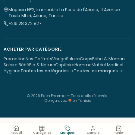
Magasin N°2, Immeuble La Perle de l'Ariana, 11 Avenue
Taïeb Mhiri, Ariana, Tunisie
+216 28 372 827
ACHETER PAR CATÉGORIE
Promotion
Nos Coffrets
Visage
Solaire
Corps
Bebe & Maman
Solaire Bébé
Bio & Nature
Capillaire
Homme
Matriel Medical
Hygiene
Toutes les catégories →
Toutes les marques →
©
2026
Eden Pharma
— Tous droits réservés.
Conçu avec
♥
en Tunisie
Accueil
Catégories
Marques
Compte
Panier