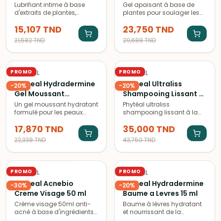
Lubrifiant intime à base
Gel apaisant à base de
d'extraits de plantes,
plantes pour soulager les
Phyteal Lubrifine Gel offre
irritations cutanées et les
15,107
TND
23,750
TND
une lubrification naturelle et
démangeaisons. Lutte
soyeuse pour des
contre les rougeurs et les
21,582
TND
29,688
TND
moments intimes
sensations d'inconfort.
agréables et confortables.
PROMO
PROMO
PHYTÉAL
PHYTÉAL
Phyteal Hydradermine
Phyteal Ultraliss
-
20
%
-
20
%
Gel Moussant
Shampooing Lissant à
Hydratant 250 ml
la Kératine 250 ml
Un gel moussant hydratant
Phytéal ultraliss
formulé pour les peaux
shampooing lissant à la
sèches, à base
kératine 250ml pour
17,870
TND
35,000
TND
d'ingrédients naturels pour
cheveux frisés et crépus,
apporter confort et douceur
aide à lisser les cheveux et
22,338
TND
43,750
TND
à la peau.
les rendre plus souples et
ÉPUISÉ
brillants.
PROMO
PROMO
PHYTÉAL
PHYTÉAL
Phyteal Acnebio
Phyteal Hydradermine
-
30
%
-
20
%
Creme Visage 50 ml
Baume a Levres 15 ml
Crème visage 50ml anti-
Baume à lèvres hydratant
acné à base d'ingrédients
et nourrissant de la
naturels BIO. Formule
marque Phypteal