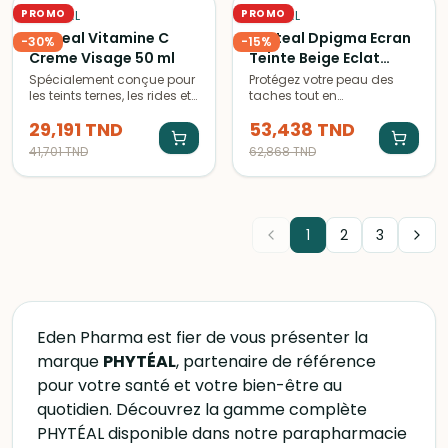
vieillissement prématuré,
PROMO
PROMO
PHYTÉAL
PHYTÉAL
les taches pigmentaires et
Phyteal Vitamine C
Phyteal Dpigma Ecran
la perte d’éclat.
-
30
%
-
15
%
Creme Visage 50 ml
Teinte Beige Eclat
Spf50+eau Micellaire a
Spécialement conçue pour
Protégez votre peau des
les teints ternes, les rides et
taches tout en
L'Aloe Vera 150 ml
les taches pigmentaires,
l'éclaircissant avec l'écran
(Offerte)
29,191
TND
53,438
TND
la Crème Visage Phytéal
teinté beige éclat SPF50+
Vitamine C est un soin
de Phyteal. Complétez votre
41,701
TND
62,868
TND
complet qui unifie, lisse et
routine avec l'eau
illumine visiblement la
micellaire à l'aloe vera.
peau.
1
2
3
Eden Pharma est fier de vous présenter la
marque
PHYTÉAL
, partenaire de référence
pour votre santé et votre bien-être au
quotidien. Découvrez la gamme complète
PHYTÉAL disponible dans notre parapharmacie