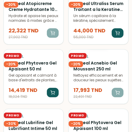
Phyteal Atopicreme
Phyteal Ultraliss Serum
-
20
%
-
20
%
Creme Hydratante 100
Traitant a la Keratine
ml
40 ml
Hydrate et apaise les peaux
Un sérum capillaire à la
normales à mixtes grâce à
kératine, spécialement
sa formule douce et
conçu pour lisser les
22,322
TND
44,000
TND
nourrissante, adaptée aux
cheveux et les rendre plus
peaux atopiques.
doux et brillants. À utiliser
27,902
TND
55,000
TND
Disponible en format de
quotidiennement pour des
ÉPUISÉ
100ml.
résultats visibles.
PROMO
PROMO
PHYTÉAL
PHYTÉAL
Phyteal Phytovera Gel
Phyteal Acnebio Gel
-
20
%
-
20
%
Apaisant 50 ml
Moussant 250 ml
Gel apaisant et calmant à
Nettoyez efficacement et en
base d'extraits de plantes,
douceur les peaux sujettes
idéal pour soulager les
à l'acné avec le gel
14,419
TND
17,993
TND
irritations cutanées et les
moussant bio de Moussant
démangeaisons. Adapté à
PHYTEAL. Format généreux
18,024
TND
22,491
TND
tous types de peau.
de 250 ml.
PROMO
PROMO
PHYTÉAL
PHYTÉAL
Phyteal Lubrifine Gel
Phyteal Phytovera Gel
-
30
%
-
20
%
Lubrifiant Intime 50 ml
Apaisant 100 ml