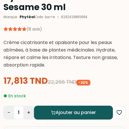
Sesame 30 ml
Marque
:
Phytéal
Code-barre
:
6192419805094
(
8
avis
)
Crème cicatrisante et apaisante pour les peaux
abîmées, à base de plantes médicinales. Hydrate,
répare et calme les irritations. Texture non grasse,
absorption rapide.
17,813
TND
22,266
TND
-
20
%
●
En stock
−
+
1
Ajouter au panier