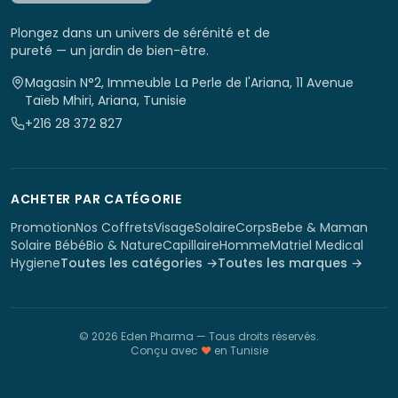
Plongez dans un univers de sérénité et de
pureté — un jardin de bien-être.
Magasin N°2, Immeuble La Perle de l'Ariana, 11 Avenue
Taïeb Mhiri, Ariana, Tunisie
+216 28 372 827
ACHETER PAR CATÉGORIE
Promotion
Nos Coffrets
Visage
Solaire
Corps
Bebe & Maman
Solaire Bébé
Bio & Nature
Capillaire
Homme
Matriel Medical
Hygiene
Toutes les catégories →
Toutes les marques →
©
2026
Eden Pharma
— Tous droits réservés.
Conçu avec
♥
en Tunisie