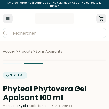
Livraison gratuite à partir de 99 TND / Livraison 4,500 TND sur toute la
Tunisie
Accueil
Produits
Soins Apaisants
PHYTÉAL
Phyteal Phytovera Gel
Apaisant 100 ml
Marque
:
Phytéal
Code-barre
:
6192419804141