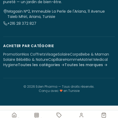
pureté — un jardin de bien-être.
Magasin N°2, Immeuble La Perle de l'Ariana, 11 Avenue
Taïeb Mhiri, Ariana, Tunisie
+216 28 372 827
ACHETER PAR CATÉGORIE
Promotion
Nos Coffrets
Visage
Solaire
Corps
Bebe & Maman
Solaire Bébé
Bio & Nature
Capillaire
Homme
Matriel Medical
Hygiene
Toutes les catégories →
Toutes les marques →
©
2026
Eden Pharma
— Tous droits réservés.
Conçu avec
♥
en Tunisie