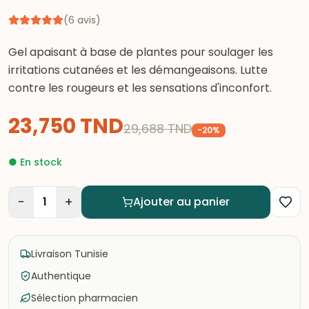
(
6
avis
)
Gel apaisant à base de plantes pour soulager les
irritations cutanées et les démangeaisons. Lutte
contre les rougeurs et les sensations d'inconfort.
23,750
TND
29,688
TND
-
20
%
●
En stock
−
+
1
Ajouter au panier
Livraison Tunisie
Authentique
Sélection pharmacien