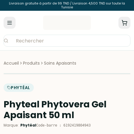
Livraison gratuite à partir de 99 TND / Livraison 4,500 TND sur toute la
Tunisie
Accueil
Produits
Soins Apaisants
PHYTÉAL
Phyteal Phytovera Gel
Apaisant 50 ml
Marque
:
Phytéal
Code-barre
:
6192419804943