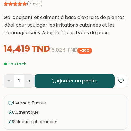
(
7
avis
)
Gel apaisant et calmant à base d'extraits de plantes,
idéal pour soulager les irritations cutanées et les
démangeaisons. Adapté à tous types de peau.
14,419
TND
18,024
TND
-
20
%
●
En stock
−
+
1
Ajouter au panier
Livraison Tunisie
Authentique
Sélection pharmacien