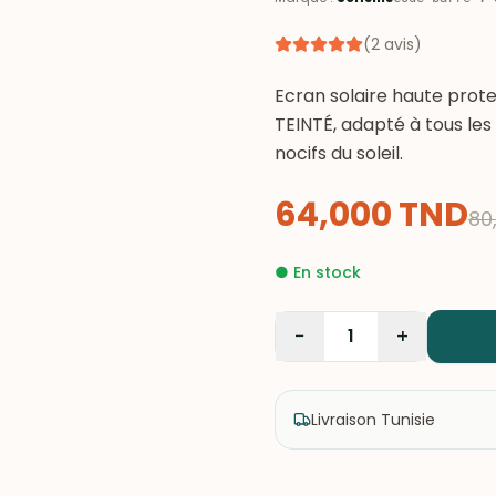
(
2
avis
)
Ecran solaire haute pro
TEINTÉ, adapté à tous les 
nocifs du soleil.
64,000
TND
80
●
En stock
−
+
1
Livraison Tunisie