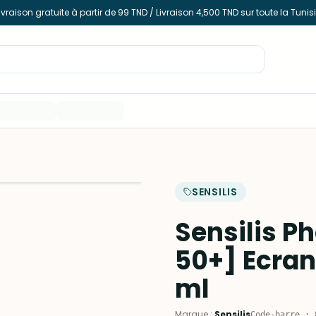
ivraison gratuite à partir de 99 TND / Livraison 4,500 TND sur toute la Tunis
SENSILIS
Sensilis P
50+] Ecran
ml
Marque
:
Sensilis
Code-barre
: