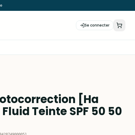
ie
Se connecter
hotocorrection [Ha
 Fluid Teinte SPF 50 50
8428749000051